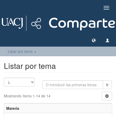
Camb
naveg
Listar por tema
Listar por tema
Ir
Mostrando ítems 1-14 de 14
Materia