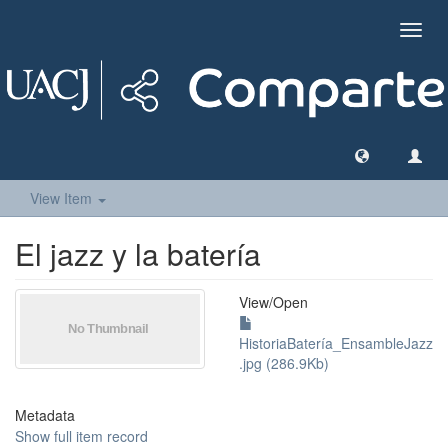
Toggl
navig
View Item
El jazz y la batería
View/
Open
HistoriaBatería_EnsambleJazz
.jpg (286.9Kb)
Metadata
Show full item record