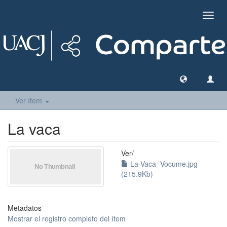
Camb
naveg
Ver ítem
La vaca
Ver/
La-Vaca_Vocume.jpg
(215.9Kb)
Metadatos
Mostrar el registro completo del ítem