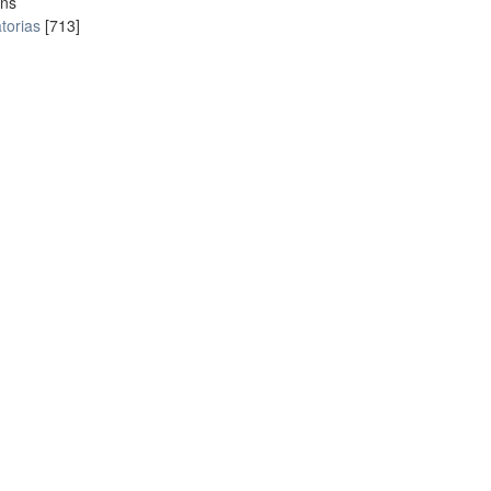
ons
torias
[713]