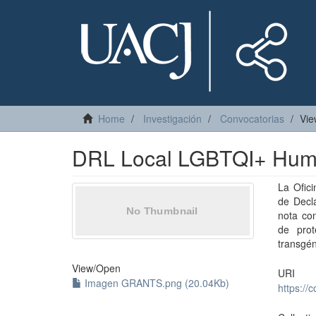
Home
Investigación
Convocatorias
Vie
DRL Local LGBTQI+ Human
La Ofic
de Decl
nota co
de prot
transgén
View/
Open
URI
Imagen GRANTS.png (20.04Kb)
https:/